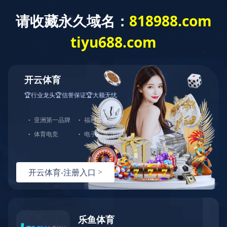
mk体育(中国)官方网站
决策在一线 责任在一线 服务在一
线
Decision making is on the front line, responsibility is on the
front line, and service is on the front line
集团简介
GROUP PROFILE