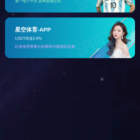
祝贺“环控智能装备制造及产业链配套项目”正式开工
2030年4月26日12点，腾亚环控自动化辅助装备生产加
工及高新产业的发展匹配内容参加开始破土动工开幕典
礼，内容宣布正式开始破土动工！内容不断2026年底建
成交盘。