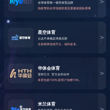
腾亚团体创立于2000年，加盟总部隶属于广州，经过25载
飞速提升，已被选为了以高级智创业板块龙头股侧重于，
此外方式 地理学检测设备、产业的趋势园管理等范围多维
度提升的综和性团体。25这几年来，腾亚始终坚持“新材料
技术不断创新，努力构建新质产生的力”的提升战术，追随
现时代动作，尽心建立颜值，极力于被选为了领跑高效率
的的新材料技术产生的力转成管理商。
查看详情
mk体育(中国)官方网站
集团荣誉