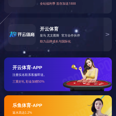
腾亚自动割草机器人研发生产项目落地
强烈祝贺“腾亚自动的割草丝机人创新生产加工建设项
目”已经入驻正式出台马鞍山市宁马新型产品功能表区。
产看商品详情页